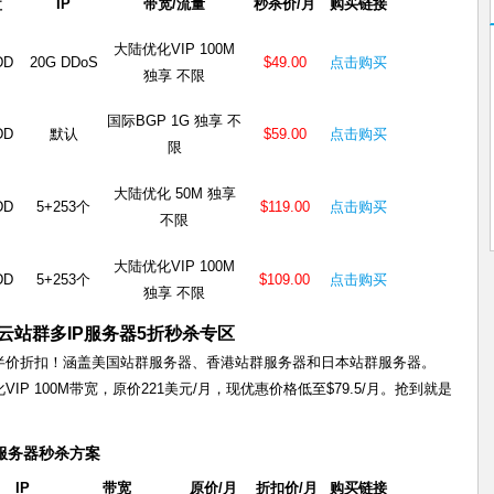
盘
IP
带宽/流量
秒杀价/月
购买链接
大陆优化VIP 100M
DD
20G DDoS
$49.00
点击购买
独享 不限
国际BGP 1G 独享 不
DD
默认
$59.00
点击购买
限
大陆优化 50M 独享
DD
5+253个
$119.00
点击购买
不限
大陆优化VIP 100M
DD
5+253个
$109.00
点击购买
独享 不限
裸机云站群多IP服务器5折秒杀专区
首月半价折扣！涵盖美国站群服务器、香港站群服务器和日本站群服务器。
陆优化VIP 100M带宽，原价221美元/月，现优惠价格低至$79.5/月。抢到就是
P服务器秒杀方案
IP
带宽
原价/月
折扣价/月
购买链接