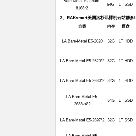
Bare-Metal Platinum-
64G
1T SSD
8168*2
2、RAKsmart美国洛杉矶裸机云站群多
方案
内存
硬盘
LA Bare-Metal E5-2620
32G
1T HDD
LA Bare-Metal E5-2620*2
32G
1T HDD
LA Bare-Metal E5-2680*2
32G
1T HDD
LA Bare-Metal E5-
64G
1T SSD
2683v4*2
LA Bare-Metal E5-2697*2
32G
1T SSD
LA Bare-Metal E5-