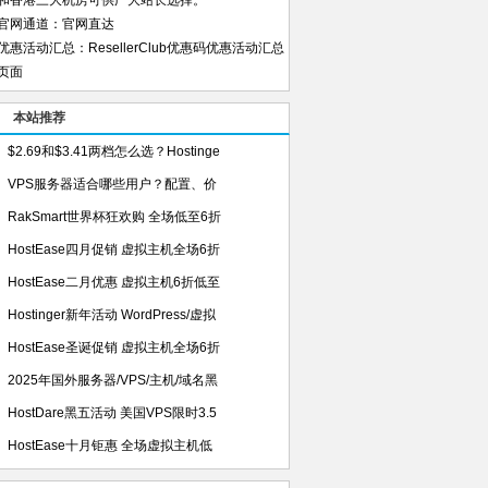
和香港三大机房可供广大站长选择。
官网通道：
官网直达
优惠活动汇总：
ResellerClub优惠码优惠活动汇总
页面
本站推荐
$2.69和$3.41两档怎么选？Hostinge
VPS服务器适合哪些用户？配置、价
RakSmart世界杯狂欢购 全场低至6折
HostEase四月促销 虚拟主机全场6折
HostEase二月优惠 虚拟主机6折低至
Hostinger新年活动 WordPress/虚拟
HostEase圣诞促销 虚拟主机全场6折
2025年国外服务器/VPS/主机/域名黑
HostDare黑五活动 美国VPS限时3.5
HostEase十月钜惠 全场虚拟主机低