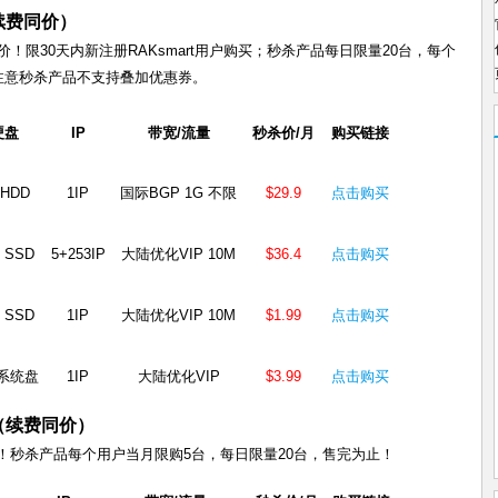
续费同价）
带
宽/VPS/
费同价！限30天内新注册RAKsmart用户购买；秒杀产品每日限量20台，每个
云
注意秒杀产品不支持叠加优惠券。
服
务
硬盘
IP
带宽/流量
秒杀价/月
购买链接
器
5
 HDD
1IP
国际BGP 1G 不限
$29.9
点击购买
折
美
国
 SSD
5+253IP
大陆优化VIP 10M
$36.4
点击购买
服
务
 SSD
1IP
大陆优化VIP 10M
$1.99
点击购买
器
$29.9
VPS
G系统盘
1IP
大陆优化VIP
$3.99
点击购买
$1.99/
月
区（续费同价）
起
起！秒杀产品每个用户当月限购5台，每日限量20台，售完为止！