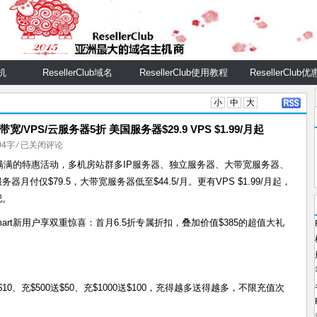
主机
ResellerClub域名
ResellerClub使用教程
ResellerClub
小
中
大
宽/VPS/云服务器5折 美国服务器$29.9 VPS $1.99/月起
RAKsmart
104字
⁄
已关闭评论
八
诚意满满的特惠活动，多机房站群多IP服务器、独立服务器、大带宽服务器、
月
器月付仅$79.5，大带宽服务器低至$44.5/月。更有VPS $1.99/月起，
特
吧。
惠
mart新用户享双重惊喜：首月6.5折专属折扣，叠加价值$385的超值大礼
站
群
多
IP/
独
$10、充$500送$50、充$1000送$100，充得越多送得越多，不限充值次
服/
大